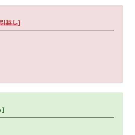
引越し
]
から]