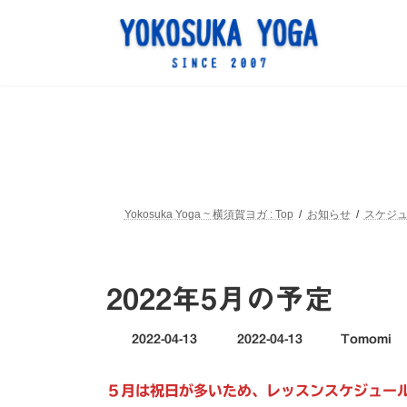
コ
ナ
ン
ビ
テ
ゲ
ン
ー
ツ
シ
へ
ョ
ス
ン
キ
に
ッ
移
プ
動
Yokosuka Yoga ~ 横須賀ヨガ : Top
お知らせ
スケジ
2022年5月の予定
最
2022-04-13
2022-04-13
Tomomi
終
更
５月は祝日が多いため、レッスンスケジュー
新