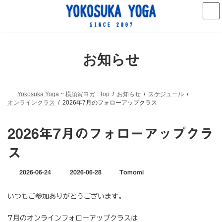
コ
ナ
ン
ビ
テ
ゲ
ン
ー
ツ
シ
へ
ョ
お知らせ
ス
ン
キ
に
ッ
移
プ
動
Yokosuka Yoga ~ 横須賀ヨガ : Top
お知らせ
スケジュール
オンラインクラス
2026年7月のフォローアップクラス
2026年7月のフォローアップクラ
ス
最
2026-06-24
2026-06-28
Tomomi
終
更
いつもご参加ありがとうございます。
新
日
時
7月のオンラインフォローアップクラスは